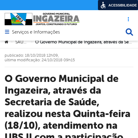
ACESSIBILIDADE
Acesso ráp
Busca
Serviços e Informações
Abrir menu principal de navegação
Você está aqui:
SAÚDE
O Governo Municipal de Ingazeira, através da Secretaria de Saúde, realizou nesta Quinta-feira (18/10), atendimento na UBS II com a participação do NASF. Alusivo ao Outubro Rosa
>
>
publicado: 18/10/2018 12h09,
última modificação: 24/10/2018 09h15
O Governo Municipal de
Ingazeira, através da
Secretaria de Saúde,
realizou nesta Quinta-feira
(18/10), atendimento na
UBS II com a participação