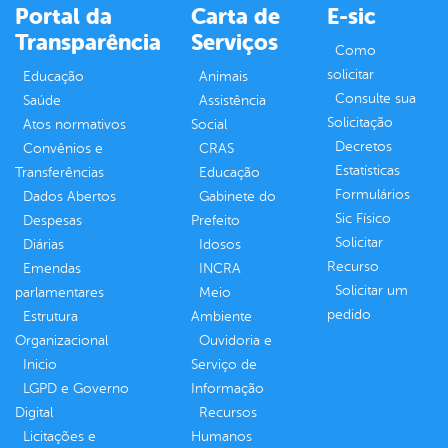
Portal da
Carta de
E-sic
Transparência
Serviços
Como
solicitar
Educação
Animais
Consulte sua
Saúde
Assistência
Solicitação
Atos normativos
Social
Decretos
Convênios e
CRAS
Estatísticas
Transferências
Educação
Formulários
Dados Abertos
Gabinete do
Sic Físico
Despesas
Prefeito
Solicitar
Diárias
Idosos
Recurso
Emendas
INCRA
Solicitar um
parlamentares
Meio
pedido
Estrutura
Ambiente
Organizacional
Ouvidoria e
Inicio
Serviço de
LGPD e Governo
Informação
Digital
Recursos
Licitações e
Humanos