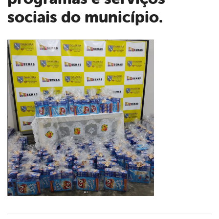
sociais do município.
book
er
din