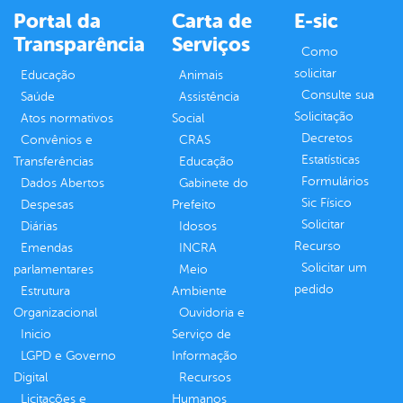
Portal da
Carta de
E-sic
Transparência
Serviços
Como
solicitar
Educação
Animais
Consulte sua
Saúde
Assistência
Solicitação
Atos normativos
Social
Decretos
Convênios e
CRAS
Estatísticas
Transferências
Educação
Formulários
Dados Abertos
Gabinete do
Sic Físico
Despesas
Prefeito
Solicitar
Diárias
Idosos
Recurso
Emendas
INCRA
Solicitar um
parlamentares
Meio
pedido
Estrutura
Ambiente
Organizacional
Ouvidoria e
Inicio
Serviço de
LGPD e Governo
Informação
Digital
Recursos
Licitações e
Humanos