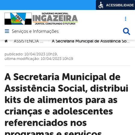
ACESSIBILIDADE
Acesso ráp
Busca
Serviços e Informações
Abrir menu principal de navegação
Você está aqui:
ASSISTÊNCIA SOCIAL
A Secretaria Municipal de Assistência Social, distribui kits de alimentos para as crianças e adolescentes referenciados nos programas e serviços sociais do município.
>
>
publicado: 10/04/2023 10h19,
última modificação: 10/04/2023 10h19
A Secretaria Municipal de
Assistência Social, distribui
kits de alimentos para as
crianças e adolescentes
referenciados nos
programas e serviços