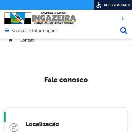
ACESSIBILIDADE
Acesso ráp
Busca
Serviços e Informações
Abrir menu principal de navegação
Você está aqui:
Contato
>
Fale conosco
Localização