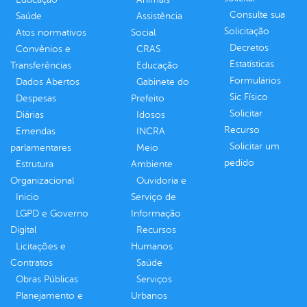
Consulte sua
Saúde
Assistência
Solicitação
Atos normativos
Social
Decretos
Convênios e
CRAS
Estatísticas
Transferências
Educação
Formulários
Dados Abertos
Gabinete do
Sic Físico
Despesas
Prefeito
Solicitar
Diárias
Idosos
Recurso
Emendas
INCRA
Solicitar um
parlamentares
Meio
pedido
Estrutura
Ambiente
Organizacional
Ouvidoria e
Inicio
Serviço de
LGPD e Governo
Informação
Digital
Recursos
Licitações e
Humanos
Contratos
Saúde
Obras Públicas
Serviços
Planejamento e
Urbanos