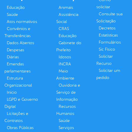
solicitar
Educação
Animais
Consulte sua
Saúde
Assistência
Solicitação
Atos normativos
Social
Decretos
Convênios e
CRAS
Estatísticas
Transferências
Educação
Formulários
Dados Abertos
Gabinete do
Sic Físico
Despesas
Prefeito
Solicitar
Diárias
Idosos
Recurso
Emendas
INCRA
Solicitar um
parlamentares
Meio
pedido
Estrutura
Ambiente
Organizacional
Ouvidoria e
Inicio
Serviço de
LGPD e Governo
Informação
Digital
Recursos
Licitações e
Humanos
Contratos
Saúde
Obras Públicas
Serviços