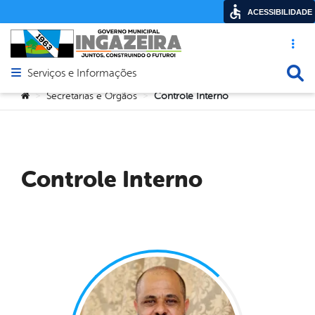
ACESSIBILIDADE
Acesso ráp
Busca
Serviços e Informações
Abrir menu principal de navegação
Você está aqui:
Secretarias e Orgãos
Controle Interno
>
>
Controle Interno