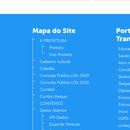
Mapa do Site
Port
Tra
A PREFEITURA
Prefeito
Educa
Vice Prefeito
Saúde
Cadastro cultural
Atos 
Cidadão
Convên
Consulta Pública LOA 2025
Dados
Consulta Pública LOA 2026
Despe
Contato
Diária
Contra cheque
Emend
CONVÊNIOS
Estrut
Dados Abertos
Inicio
API Dados
LGPD e
Exportar Notícias
Licita