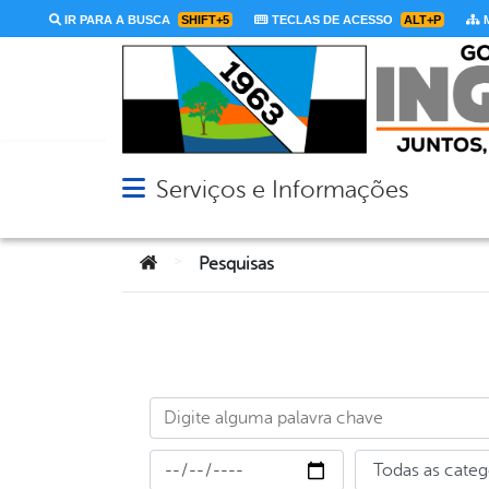
IR PARA A BUSCA
SHIFT+5
TECLAS DE ACESSO
ALT+P
M
Serviços e Informações
Abrir menu principal de navegação
Você está aqui:
>
Pesquisas