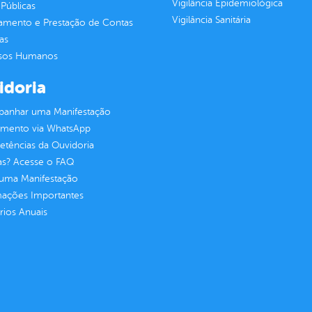
Vigilância Epidemiológica
Públicas
Vigilância Sanitária
jamento e Prestação de Contas
as
sos Humanos
idoria
anhar uma Manifestação
imento via WhatsApp
tências da Ouvidoria
as? Acesse o FAQ
 uma Manifestação
mações Importantes
rios Anuais