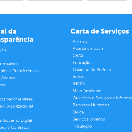
al da
Carta de Serviços
nsparência
Animais
Assistência Social
ção
CRAS
Educação
normativos
Gabinete do Prefeito
ios e Transferências
Idosos
 Abertos
INCRA
sas
Meio Ambiente
s
Ouvidoria e Serviço de Informa
as parlamentares
Recursos Humanos
ura Organizacional
Saúde
Serviços Urbanos
 Governo Digital
Tributação
ções e Contratos