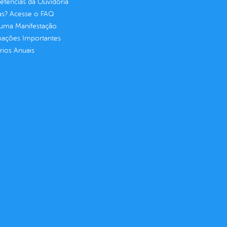
tências da Ouvidoria
as? Acesse o FAQ
 uma Manifestação
mações Importantes
rios Anuais