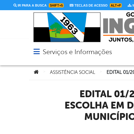
IR PARA A BUSCA
SHIFT+5
TECLAS DE ACESSO
ALT+P
M
Serviços e Informações
Abrir menu principal de navegação
Você está aqui:
>
>
ASSISTÊNCIA SOCIAL
EDITAL 01/2023 DE CONVOCAÇÃO DO PROCESSO DE
ESCOLHA EM D
MUNICÍPIO