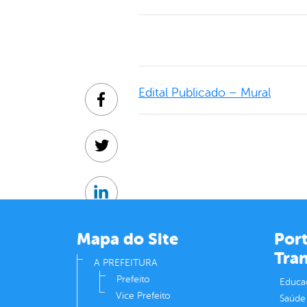
Edital Publicado – Mural
Facebook
Twitter
Linkedin
Mapa do Site
Port
Tra
A PREFEITURA
Prefeito
Educa
Vice Prefeito
Saúde