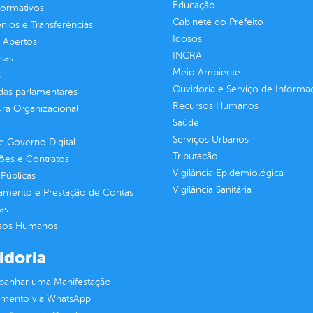
Educação
normativos
Gabinete do Prefeito
ios e Transferências
Idosos
 Abertos
INCRA
sas
Meio Ambiente
s
Ouvidoria e Serviço de Informa
as parlamentares
Recursos Humanos
ura Organizacional
Saúde
Serviços Urbanos
 Governo Digital
Tributação
ções e Contratos
Vigilância Epidemiológica
Públicas
Vigilância Sanitária
jamento e Prestação de Contas
as
sos Humanos
idoria
anhar uma Manifestação
imento via WhatsApp