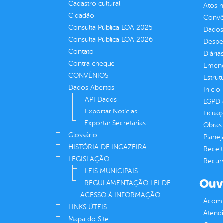
Cadastro cultural
Atos 
Cidadão
Convên
Consulta Pública LOA 2025
Dados
Consulta Pública LOA 2026
Despe
Contato
Diária
Contra cheque
Emend
CONVÊNIOS
Estrut
Dados Abertos
Inicio
API Dados
LGPD e
Exportar Notícias
Licita
Exportar Secretarias
Obras 
Glossário
Plane
HISTÓRIA DE INGAZEIRA
Receit
LEGISLAÇÃO
Recur
LEIS MUNICIPAIS
Ouv
REGULAMENTAÇÃO LEI DE
ACESSO À INFORMAÇÃO
Acomp
LINKS ÚTEIS
Atend
Mapa do Site