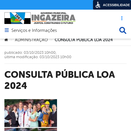
ACESSIBILIDADE
Acesso ráp
Busca
Serviços e Informações
Abrir menu principal de navegação
Você está aqui:
ADMINISTRAÇÃO
CONSULTA PÚBLICA LOA 2024
>
>
publicado: 03/10/2023 10h00,
última modificação: 03/10/2023 10h00
CONSULTA PÚBLICA LOA
2024
book