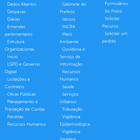
Formulários
Dados Abertos
Gabinete do
Sic Físico
Despesas
Prefeito
Solicitar
Diárias
Idosos
Recurso
Emendas
INCRA
Solicitar um
parlamentares
Meio
pedido
Estrutura
Ambiente
Organizacional
Ouvidoria e
Inicio
Serviço de
LGPD e Governo
Informação
Digital
Recursos
Licitações e
Humanos
Contratos
Saúde
Obras Públicas
Serviços
Planejamento e
Urbanos
Prestação de Contas
Tributação
Receitas
Vigilância
Recursos Humanos
Epidemiológica
Vigilância
Sanitária