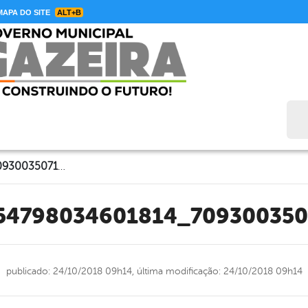
APA DO SITE
ALT+B
Bus
44273434_1954798034601814_7093003507111821312_n
954798034601814_709300350
publicado: 24/10/2018 09h14,
última modificação: 24/10/2018 09h14