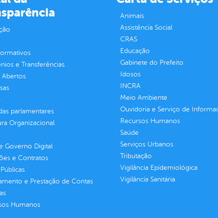
nsparência
Animais
Assistência Social
ção
CRAS
Educação
normativos
Gabinete do Prefeito
ios e Transferências
Idosos
 Abertos
INCRA
sas
Meio Ambiente
s
Ouvidoria e Serviço de Informa
as parlamentares
Recursos Humanos
ura Organizacional
Saúde
Serviços Urbanos
 Governo Digital
Tributação
ções e Contratos
Vigilância Epidemiológica
Públicas
Vigilância Sanitária
jamento e Prestação de Contas
as
sos Humanos