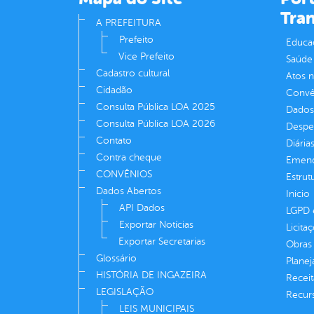
Tra
A PREFEITURA
Prefeito
Educa
Vice Prefeito
Saúde
Cadastro cultural
Atos 
Cidadão
Convên
Consulta Pública LOA 2025
Dados
Consulta Pública LOA 2026
Despe
Contato
Diária
Contra cheque
Emend
CONVÊNIOS
Estrut
Dados Abertos
Inicio
API Dados
LGPD e
Exportar Notícias
Licita
Exportar Secretarias
Obras 
Glossário
Plane
HISTÓRIA DE INGAZEIRA
Receit
LEGISLAÇÃO
Recur
LEIS MUNICIPAIS