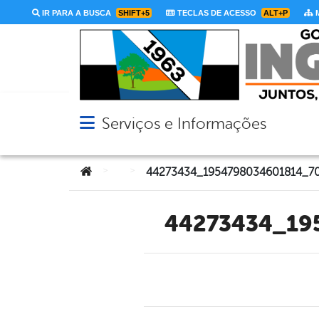
IR PARA A BUSCA
SHIFT+5
TECLAS DE ACESSO
ALT+P
M
Serviços e Informações
Abrir menu principal de navegação
Você está aqui:
>
>
44273434_1