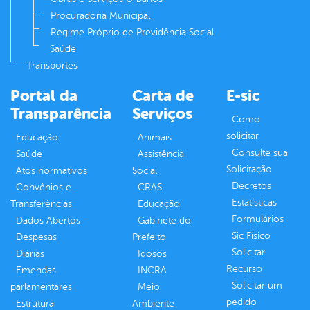
Procuradoria Municipal
Regime Próprio de Previdência Social
Saúde
Transportes
Portal da
Carta de
E-sic
Transparência
Serviços
Como
solicitar
Educação
Animais
Consulte sua
Saúde
Assistência
Solicitação
Atos normativos
Social
Decretos
Convênios e
CRAS
Estatísticas
Transferências
Educação
Formulários
Dados Abertos
Gabinete do
Sic Físico
Despesas
Prefeito
Solicitar
Diárias
Idosos
Recurso
Emendas
INCRA
Solicitar um
parlamentares
Meio
pedido
Estrutura
Ambiente