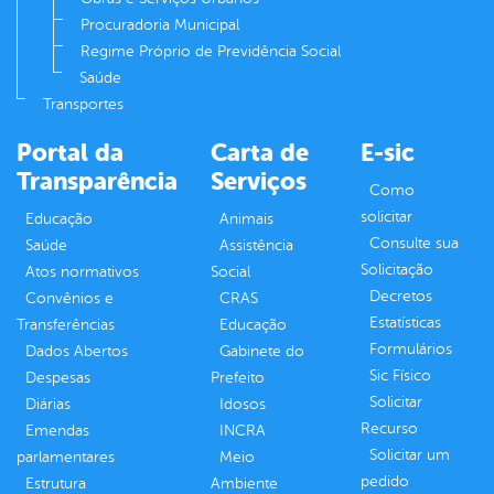
Procuradoria Municipal
Regime Próprio de Previdência Social
Saúde
Transportes
Portal da
Carta de
E-sic
Transparência
Serviços
Como
solicitar
Educação
Animais
Consulte sua
Saúde
Assistência
Solicitação
Atos normativos
Social
Decretos
Convênios e
CRAS
Estatísticas
Transferências
Educação
Formulários
Dados Abertos
Gabinete do
Sic Físico
Despesas
Prefeito
Solicitar
Diárias
Idosos
Recurso
Emendas
INCRA
Solicitar um
parlamentares
Meio
pedido
Estrutura
Ambiente