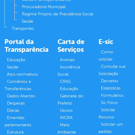
Procuradoria Municipal
Regime Próprio de Previdência Social
Saúde
Transportes
Portal da
Carta de
E-sic
Transparência
Serviços
Como
solicitar
Educação
Animais
Consulte sua
Saúde
Assistência
Solicitação
Atos normativos
Social
Decretos
Convênios e
CRAS
Estatísticas
Transferências
Educação
Formulários
Dados Abertos
Gabinete do
Sic Físico
Despesas
Prefeito
Solicitar
Diárias
Idosos
Recurso
Emendas
INCRA
Solicitar um
parlamentares
Meio
pedido
Estrutura
Ambiente