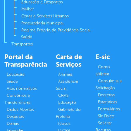
Educação e Desportos
Mulher
Obras e Serviços Urbanos
Procuradoria Municipal
Regime Próprio de Previdência Social
Saúde
Transportes
Portal da
Carta de
E-sic
Transparência
Serviços
Como
solicitar
Educação
Animais
Consulte sua
Saúde
Assistência
Solicitação
Atos normativos
Social
Decretos
Convênios e
CRAS
Estatísticas
Transferências
Educação
Formulários
Dados Abertos
Gabinete do
Sic Físico
Despesas
Prefeito
Solicitar
Diárias
Idosos
Recurso
Emendas
INCRA