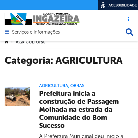
ACESSIBILIDADE
Acesso ráp
Busca
Serviços e Informações
Abrir menu principal de navegação
Você está aqui:
AGRICULTURA
>
Categoria:
AGRICULTURA
AGRICULTURA
,
OBRAS
Prefeitura inicia a
construção de Passagem
Molhada na estrada da
Comunidade do Bom
Sucesso
A Prefeitura Municipal deu inicio á