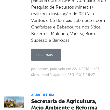
parceria com a CPRM (Companhia de
Pesquisa de Recursos Minerais)
realizou a instalação de 02 Cata
Ventos e 03 Bombas Submersas com
Chafarizes e Bebedouros nos Sítios
Bezerros, Mulungu, Várzea, Bom
Sucesso e Barrocas.
Leia mais...
por Ascom, publicado em 22/11/2018 14h23,
última modificação em 23/11/2018 01h27
AGRICULTURA
Secretaria de Agricultura,
Meio Ambiente e Reforma