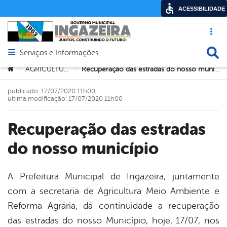
ACESSIBILIDADE
Acesso ráp
Busca
Serviços e Informações
Abrir menu principal de navegação
Você está aqui:
AGRICULTURA
Recuperação das estradas do nosso município
>
>
publicado: 17/07/2020 11h00,
última modificação: 17/07/2020 11h00
Recuperação das estradas
do nosso município
A Prefeitura Municipal de Ingazeira, juntamente
com a secretaria de Agricultura Meio Ambiente e
book
Reforma Agrária, dá continuidade a recuperação
das estradas do nosso Município, hoje, 17/07, nos