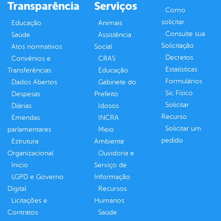
Transparência
Serviços
Como
solicitar
Educação
Animais
Consulte sua
Saúde
Assistência
Solicitação
Atos normativos
Social
Decretos
Convênios e
CRAS
Estatísticas
Transferências
Educação
Formulários
Dados Abertos
Gabinete do
Sic Físico
Despesas
Prefeito
Solicitar
Diárias
Idosos
Recurso
Emendas
INCRA
Solicitar um
parlamentares
Meio
pedido
Estrutura
Ambiente
Organizacional
Ouvidoria e
Inicio
Serviço de
LGPD e Governo
Informação
Digital
Recursos
Licitações e
Humanos
Contratos
Saúde