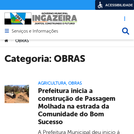
ACESSIBILIDADE
Acesso ráp
Busca
Serviços e Informações
Abrir menu principal de navegação
Você está aqui:
OBRAS
>
Categoria:
OBRAS
AGRICULTURA
,
OBRAS
Prefeitura inicia a
construção de Passagem
Molhada na estrada da
Comunidade do Bom
Sucesso
A Prefeitura Municipal deu inicio á