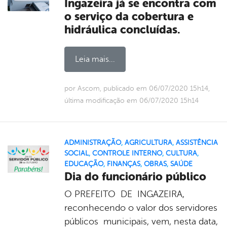
Ingazeira já se encontra com
o serviço da cobertura e
hidráulica concluídas.
Leia mais...
por Ascom, publicado em 06/07/2020 15h14,
última modificação em 06/07/2020 15h14
ADMINISTRAÇÃO
,
AGRICULTURA
,
ASSISTÊNCIA
SOCIAL
,
CONTROLE INTERNO
,
CULTURA
,
EDUCAÇÃO
,
FINANÇAS
,
OBRAS
,
SAÚDE
Dia do funcionário público
O PREFEITO DE INGAZEIRA,
reconhecendo o valor dos servidores
públicos municipais, vem, nesta data,