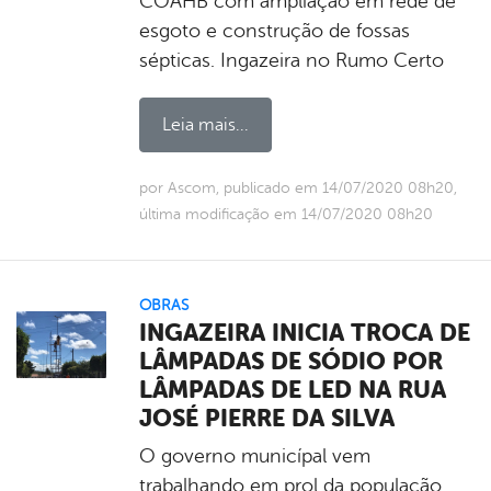
COAHB com ampliação em rede de
esgoto e construção de fossas
sépticas. Ingazeira no Rumo Certo
Leia mais...
por Ascom, publicado em 14/07/2020 08h20,
última modificação em 14/07/2020 08h20
OBRAS
INGAZEIRA INICIA TROCA DE
LÂMPADAS DE SÓDIO POR
LÂMPADAS DE LED NA RUA
JOSÉ PIERRE DA SILVA
O governo municípal vem
trabalhando em prol da população