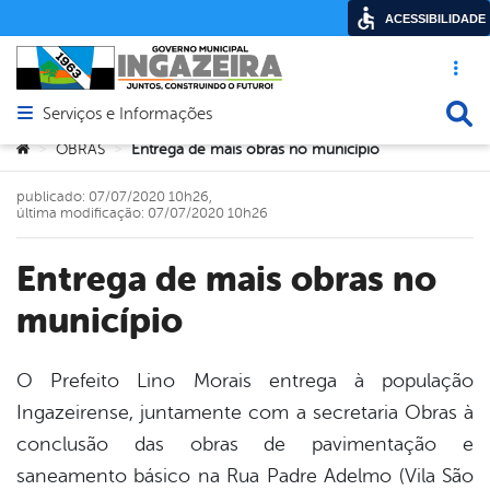
ACESSIBILIDADE
Acesso ráp
Busca
Serviços e Informações
Abrir menu principal de navegação
Você está aqui:
OBRAS
Entrega de mais obras no município
>
>
publicado: 07/07/2020 10h26,
última modificação: 07/07/2020 10h26
Entrega de mais obras no
município
O Prefeito Lino Morais entrega à população
Ingazeirense, juntamente com a secretaria Obras à
book
conclusão das obras de pavimentação e
saneamento básico na Rua Padre Adelmo (Vila São