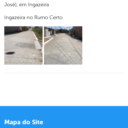
er
José), em Ingazeira.
Ingazeira no Rumo Certo
din
Mapa do Site