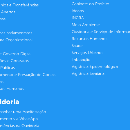
Gabinete do Prefeito
ios e Transferências
Idosos
 Abertos
INCRA
sas
Meio Ambiente
s
Ouvidoria e Serviço de Informa
as parlamentares
Recursos Humanos
ura Organizacional
Saúde
Serviços Urbanos
 Governo Digital
Tributação
ções e Contratos
Vigilância Epidemiológica
Públicas
Vigilância Sanitária
jamento e Prestação de Contas
as
sos Humanos
idoria
anhar uma Manifestação
imento via WhatsApp
tências da Ouvidoria