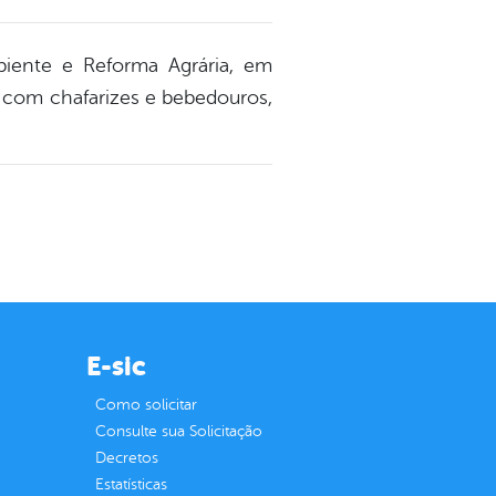
mbiente e Reforma Agrária, em
, com chafarizes e bebedouros,
E-sic
Como solicitar
Consulte sua Solicitação
Decretos
Estatísticas