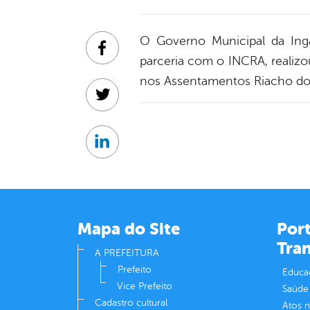
O Governo Municipal da Ingaz
Facebook
parceria com o INCRA, realizo
nos Assentamentos Riacho dos
Twitter
Linkedin
Mapa do Site
Port
Tra
A PREFEITURA
Prefeito
Educa
Vice Prefeito
Saúde
Cadastro cultural
Atos 