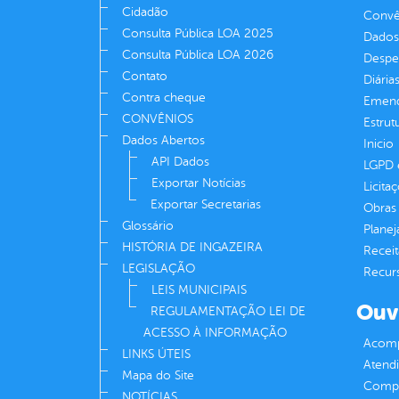
Cidadão
Convên
Consulta Pública LOA 2025
Dados
Consulta Pública LOA 2026
Despe
Contato
Diária
Contra cheque
Emend
CONVÊNIOS
Estrut
Dados Abertos
Inicio
API Dados
LGPD e
Exportar Notícias
Licita
Exportar Secretarias
Obras 
Glossário
Plane
HISTÓRIA DE INGAZEIRA
Receit
LEGISLAÇÃO
Recur
LEIS MUNICIPAIS
Ouv
REGULAMENTAÇÃO LEI DE
ACESSO À INFORMAÇÃO
Acomp
LINKS ÚTEIS
Atend
Mapa do Site
Compe
NOTÍCIAS