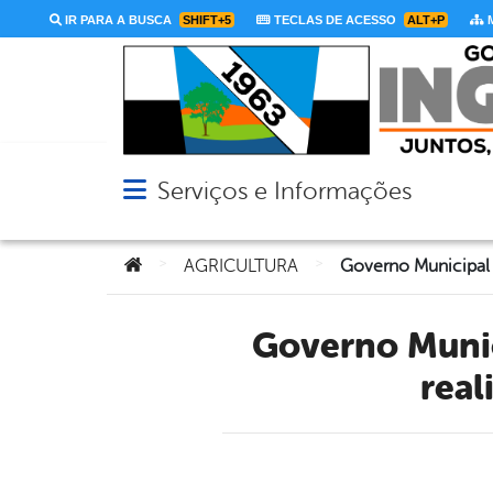
IR PARA A BUSCA
SHIFT+5
TECLAS DE ACESSO
ALT+P
M
Serviços e Informações
Abrir menu principal de navegação
Você está aqui:
>
>
AGRICULTURA
Governo Municipal da Ingazeira em parceria com o INCRA,
real