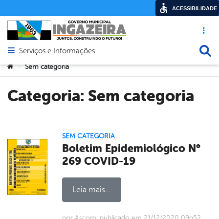
ACESSIBILIDADE
Acesso ráp
Busca
Serviços e Informações
Abrir menu principal de navegação
Você está aqui:
Sem categoria
>
Categoria:
Sem categoria
SEM CATEGORIA
Boletim Epidemiológico N°
269 COVID-19
Leia mais...
por Ascom, publicado em 21/12/2020 09h52,