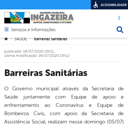
ACESSIBILIDADE
Acesso ráp
Busca
Serviços e Informações
Abrir menu principal de navegação
Você está aqui:
SAÚDE
Barreiras Sanitárias
>
>
publicado: 06/07/2020 15h11,
última modificação: 06/07/2020 15h12
Barreiras Sanitárias
O Governo municipal através da Secretaria de
Saúde juntamente com Equipe de apoio e
book
enfrentamento ao Coronavírus e Equipe de
Bombeiros Civis, com apoio da Secretaria de
er
Assistência Social, realizam nesse domingo (05/07)