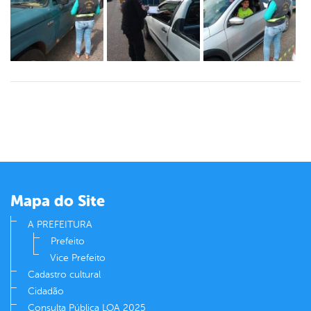
Mapa do Site
A PREFEITURA
Prefeito
Vice Prefeito
Cadastro cultural
Cidadão
Consulta Pública LOA 2025