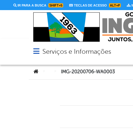
IR PARA A BUSCA
SHIFT+5
TECLAS DE ACESSO
ALT+P
M
Serviços e Informações
Abrir menu principal de navegação
Você está aqui:
>
>
IMG-20200706-WA0003