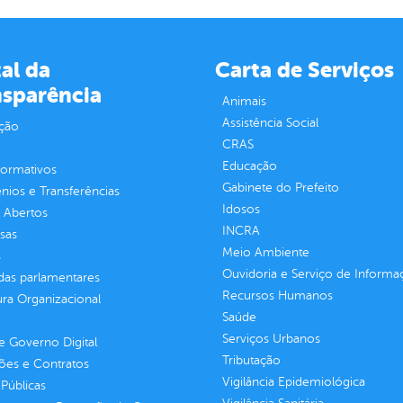
al da
Carta de Serviços
nsparência
Animais
Assistência Social
ção
CRAS
Educação
normativos
Gabinete do Prefeito
ios e Transferências
Idosos
 Abertos
INCRA
sas
Meio Ambiente
s
Ouvidoria e Serviço de Informa
as parlamentares
Recursos Humanos
ura Organizacional
Saúde
Serviços Urbanos
 Governo Digital
Tributação
ções e Contratos
Vigilância Epidemiológica
Públicas