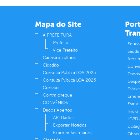
Mapa do Site
Port
Tra
A PREFEITURA
Prefeito
Educa
Vice Prefeito
Saúde
Cadastro cultural
Atos 
Cidadão
Convên
Consulta Pública LOA 2025
Dados
Consulta Pública LOA 2026
Despe
Contato
Diária
Contra cheque
Emend
CONVÊNIOS
Estrut
Dados Abertos
Inicio
API Dados
LGPD e
Exportar Notícias
Licita
Exportar Secretarias
Obras 