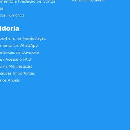
Vigilância Sanitária
jamento e Prestação de Contas
as
sos Humanos
idoria
anhar uma Manifestação
imento via WhatsApp
tências da Ouvidoria
as? Acesse o FAQ
 uma Manifestação
mações Importantes
rios Anuais