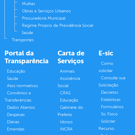
Mulher
Obras e Serviços Urbanos
Procuradoria Municipal
Regime Próprio de Previdência Social
Saúde
Transportes
Portal da
Carta de
E-sic
Transparência
Serviços
Como
solicitar
Educação
Animais
Consulte sua
Saúde
Assistência
Solicitação
Atos normativos
Social
Decretos
Convênios e
CRAS
Estatísticas
Transferências
Educação
Formulários
Dados Abertos
Gabinete do
Sic Físico
Despesas
Prefeito
Solicitar
Diárias
Idosos
Recurso
Emendas
INCRA