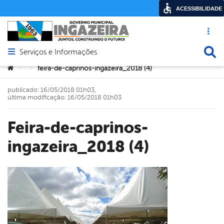
ACESSIBILIDADE
Acesso ráp
Busca
Serviços e Informações
Abrir menu principal de navegação
Você está aqui:
feira-de-caprinos-ingazeira_2018 (4)
>
>
publicado: 16/05/2018 01h03,
última modificação: 16/05/2018 01h03
feira-de-caprinos-
ingazeira_2018 (4)
book