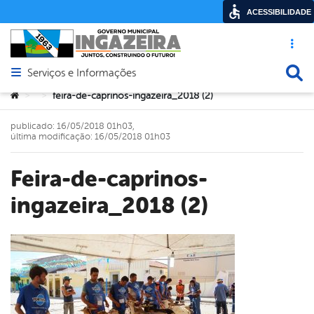
ACESSIBILIDADE
Acesso ráp
Busca
Serviços e Informações
Abrir menu principal de navegação
Você está aqui:
feira-de-caprinos-ingazeira_2018 (2)
>
>
publicado: 16/05/2018 01h03,
última modificação: 16/05/2018 01h03
feira-de-caprinos-
ingazeira_2018 (2)
book