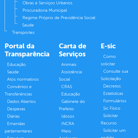
Obras e Serviços Urbanos
Procuradoria Municipal
Regime Próprio de Previdência Social
Saúde
Transportes
Portal da
Carta de
E-sic
Transparência
Serviços
Como
solicitar
Educação
Animais
Consulte sua
Saúde
Assistência
Solicitação
Atos normativos
Social
Decretos
Convênios e
CRAS
Estatísticas
Transferências
Educação
Formulários
Dados Abertos
Gabinete do
Sic Físico
Despesas
Prefeito
Solicitar
Diárias
Idosos
Recurso
Emendas
INCRA
Solicitar um
parlamentares
Meio
pedido