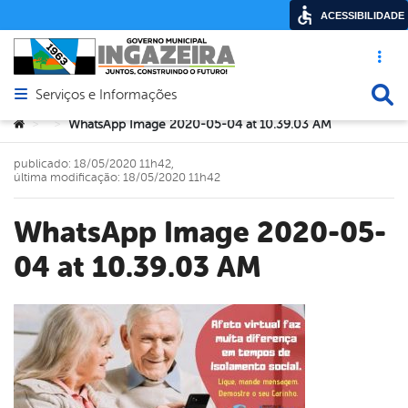
ACESSIBILIDADE
Acesso ráp
Busca
Serviços e Informações
Abrir menu principal de navegação
Você está aqui:
WhatsApp Image 2020-05-04 at 10.39.03 AM
>
>
publicado: 18/05/2020 11h42,
última modificação: 18/05/2020 11h42
WhatsApp Image 2020-05-
04 at 10.39.03 AM
book