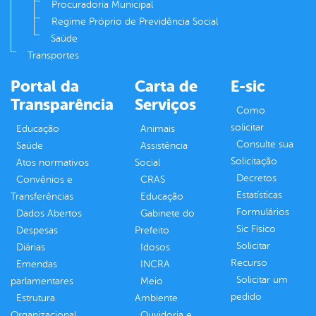
Procuradoria Municipal
Regime Próprio de Previdência Social
Saúde
Transportes
Portal da
Carta de
E-sic
Transparência
Serviços
Como
solicitar
Educação
Animais
Consulte sua
Saúde
Assistência
Solicitação
Atos normativos
Social
Decretos
Convênios e
CRAS
Estatísticas
Transferências
Educação
Formulários
Dados Abertos
Gabinete do
Sic Físico
Despesas
Prefeito
Solicitar
Diárias
Idosos
Recurso
Emendas
INCRA
Solicitar um
parlamentares
Meio
pedido
Estrutura
Ambiente
Organizacional
Ouvidoria e