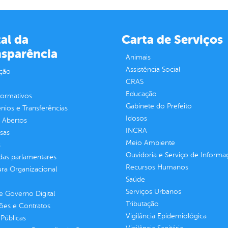
al da
Carta de Serviços
nsparência
Animais
Assistência Social
ção
CRAS
Educação
normativos
Gabinete do Prefeito
ios e Transferências
Idosos
 Abertos
INCRA
sas
Meio Ambiente
s
Ouvidoria e Serviço de Informa
as parlamentares
Recursos Humanos
ura Organizacional
Saúde
Serviços Urbanos
 Governo Digital
Tributação
ções e Contratos
Vigilância Epidemiológica
Públicas