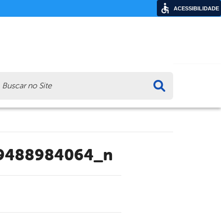
ACESSIBILIDADE
ca
89488984064_n