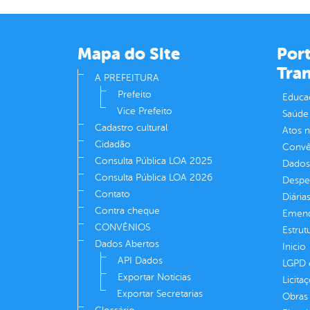
Mapa do Site
Port
Tra
A PREFEITURA
Prefeito
Educa
Vice Prefeito
Saúde
Cadastro cultural
Atos 
Cidadão
Convên
Consulta Pública LOA 2025
Dados
Consulta Pública LOA 2026
Despe
Contato
Diária
Contra cheque
Emend
CONVÊNIOS
Estrut
Dados Abertos
Inicio
API Dados
LGPD e
Exportar Notícias
Licita
Exportar Secretarias
Obras 