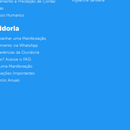
Vigilância Sanitária
jamento e Prestação de Contas
as
sos Humanos
idoria
anhar uma Manifestação
imento via WhatsApp
tências da Ouvidoria
as? Acesse o FAQ
 uma Manifestação
mações Importantes
rios Anuais