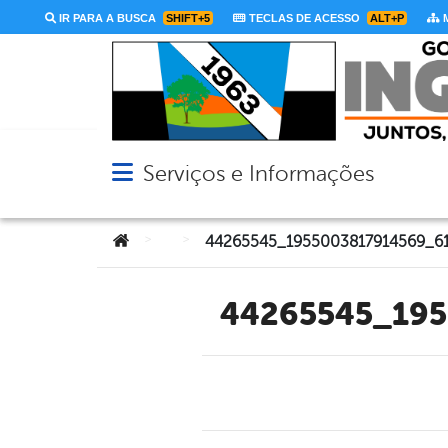
IR PARA A BUSCA
SHIFT+5
TECLAS DE ACESSO
ALT+P
M
Serviços e Informações
Abrir menu principal de navegação
Você está aqui:
>
>
44265545_19