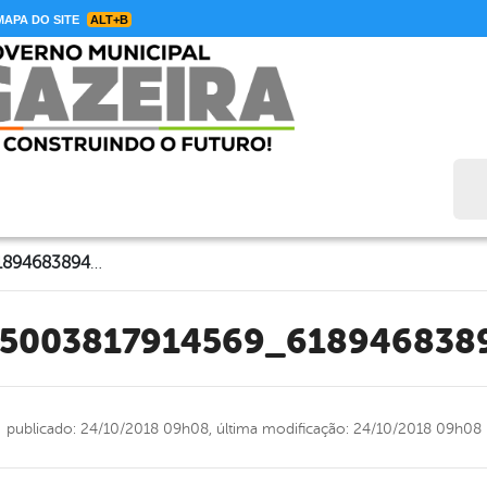
APA DO SITE
ALT+B
Bus
44265545_1955003817914569_6189468389488984064_n
55003817914569_61894683
publicado: 24/10/2018 09h08,
última modificação: 24/10/2018 09h08