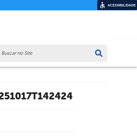
ACESSIBILIDADE
ca
0251017T142424