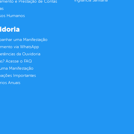
Vigilância Sanitária
jamento e Prestação de Contas
as
sos Humanos
idoria
anhar uma Manifestação
imento via WhatsApp
tências da Ouvidoria
as? Acesse o FAQ
 uma Manifestação
mações Importantes
rios Anuais