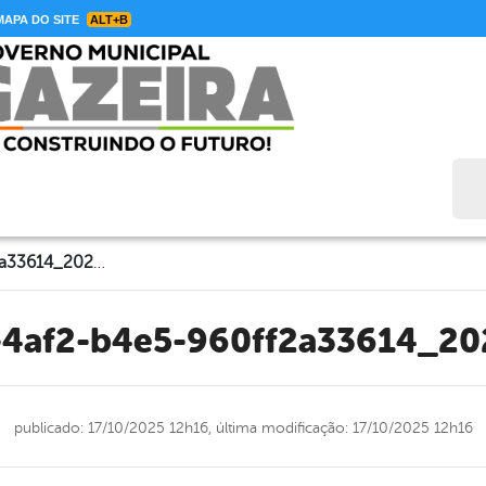
APA DO SITE
ALT+B
Bus
4f518ab5-aead-4af2-b4e5-960ff2a33614_20251017T142424
d-4af2-b4e5-960ff2a33614_2
publicado: 17/10/2025 12h16,
última modificação: 17/10/2025 12h16