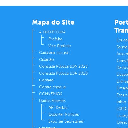
Mapa do Site
Port
Tra
A PREFEITURA
Prefeito
Educa
Vice Prefeito
Saúde
Cadastro cultural
Atos 
Cidadão
Convên
Consulta Pública LOA 2025
Dados
Consulta Pública LOA 2026
Despe
Contato
Diária
Contra cheque
Emend
CONVÊNIOS
Estrut
Dados Abertos
Inicio
API Dados
LGPD e
Exportar Notícias
Licita
Exportar Secretarias
Obras 