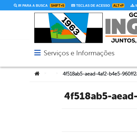
IR PARA A BUSCA
SHIFT+5
TECLAS DE ACESSO
ALT+P
M
Serviços e Informações
Abrir menu principal de navegação
Você está aqui:
>
>
4f518ab5-aea