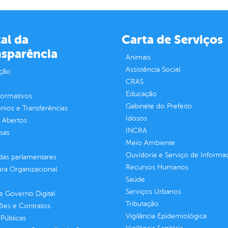
al da
Carta de Serviços
nsparência
Animais
Assistência Social
ção
CRAS
Educação
normativos
Gabinete do Prefeito
ios e Transferências
Idosos
 Abertos
INCRA
sas
Meio Ambiente
s
Ouvidoria e Serviço de Informa
as parlamentares
Recursos Humanos
ura Organizacional
Saúde
Serviços Urbanos
 Governo Digital
Tributação
ções e Contratos
Vigilância Epidemiológica
Públicas