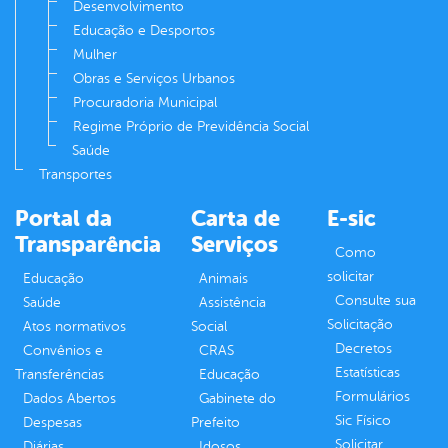
Desenvolvimento
Educação e Desportos
Mulher
Obras e Serviços Urbanos
Procuradoria Municipal
Regime Próprio de Previdência Social
Saúde
Transportes
Portal da
Carta de
E-sic
Transparência
Serviços
Como
solicitar
Educação
Animais
Consulte sua
Saúde
Assistência
Solicitação
Atos normativos
Social
Decretos
Convênios e
CRAS
Estatísticas
Transferências
Educação
Formulários
Dados Abertos
Gabinete do
Sic Físico
Despesas
Prefeito
Solicitar
Diárias
Idosos