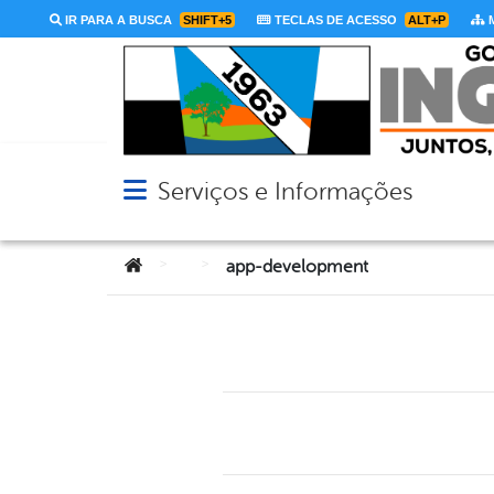
IR PARA A BUSCA
SHIFT+5
TECLAS DE ACESSO
ALT+P
M
Serviços e Informações
Abrir menu principal de navegação
Você está aqui:
>
>
app-development