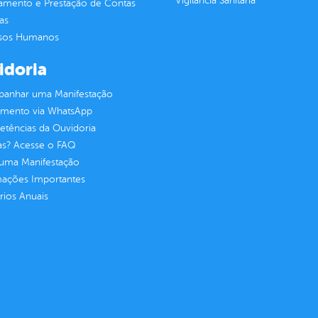
Vigilância Sanitária
jamento e Prestação de Contas
as
sos Humanos
idoria
anhar uma Manifestação
imento via WhatsApp
tências da Ouvidoria
as? Acesse o FAQ
 uma Manifestação
mações Importantes
rios Anuais