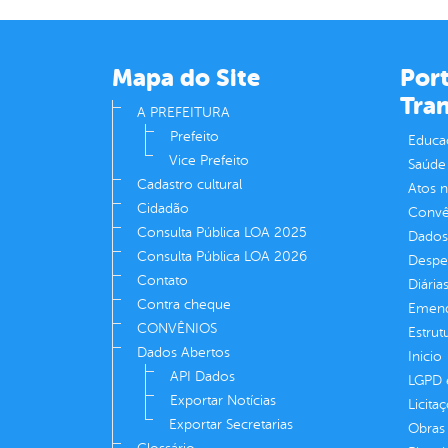
Mapa do Site
Port
Tra
A PREFEITURA
Prefeito
Educa
Vice Prefeito
Saúde
Cadastro cultural
Atos 
Cidadão
Convên
Consulta Pública LOA 2025
Dados
Consulta Pública LOA 2026
Despe
Contato
Diária
Contra cheque
Emend
CONVÊNIOS
Estrut
Dados Abertos
Inicio
API Dados
LGPD e
Exportar Notícias
Licita
Exportar Secretarias
Obras 