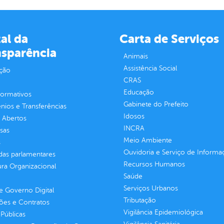
al da
Carta de Serviços
nsparência
Animais
Assistência Social
ção
CRAS
Educação
normativos
Gabinete do Prefeito
ios e Transferências
Idosos
 Abertos
INCRA
sas
Meio Ambiente
s
Ouvidoria e Serviço de Informa
as parlamentares
Recursos Humanos
ura Organizacional
Saúde
Serviços Urbanos
 Governo Digital
Tributação
ções e Contratos
Vigilância Epidemiológica
Públicas