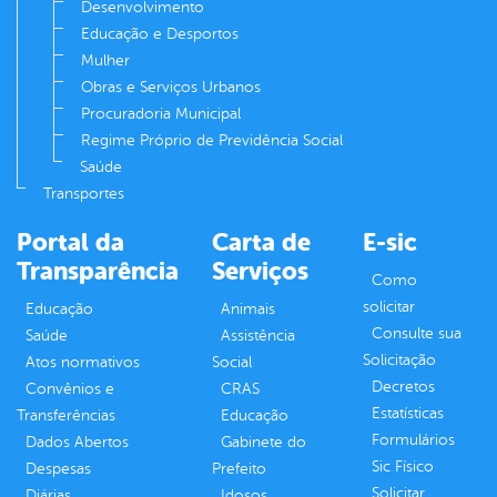
Desenvolvimento
Educação e Desportos
Mulher
Obras e Serviços Urbanos
Procuradoria Municipal
Regime Próprio de Previdência Social
Saúde
Transportes
Portal da
Carta de
E-sic
Transparência
Serviços
Como
solicitar
Educação
Animais
Consulte sua
Saúde
Assistência
Solicitação
Atos normativos
Social
Decretos
Convênios e
CRAS
Estatísticas
Transferências
Educação
Formulários
Dados Abertos
Gabinete do
Sic Físico
Despesas
Prefeito
Solicitar
Diárias
Idosos