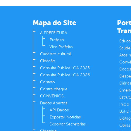
Mapa do Site
Port
Tra
A PREFEITURA
Prefeito
Educa
Vice Prefeito
Saúde
Cadastro cultural
Atos 
Cidadão
Convên
Consulta Pública LOA 2025
Dados
Consulta Pública LOA 2026
Despe
Contato
Diária
Contra cheque
Emend
CONVÊNIOS
Estrut
Dados Abertos
Inicio
API Dados
LGPD e
Exportar Notícias
Licita
Exportar Secretarias
Obras 