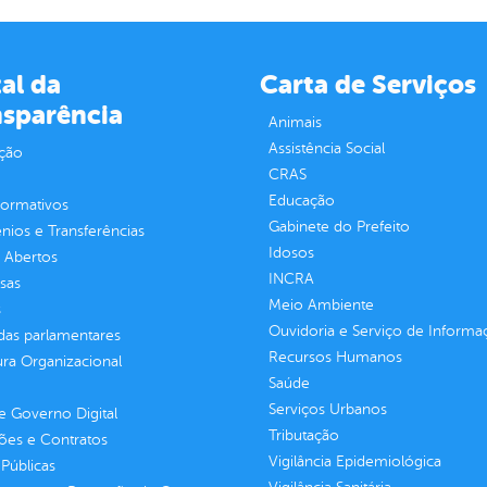
al da
Carta de Serviços
nsparência
Animais
Assistência Social
ção
CRAS
Educação
normativos
Gabinete do Prefeito
ios e Transferências
Idosos
 Abertos
INCRA
sas
Meio Ambiente
s
Ouvidoria e Serviço de Informa
as parlamentares
Recursos Humanos
ura Organizacional
Saúde
Serviços Urbanos
 Governo Digital
Tributação
ções e Contratos
Vigilância Epidemiológica
Públicas