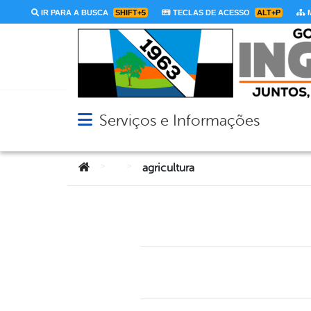
IR PARA A BUSCA
SHIFT+5
TECLAS DE ACESSO
ALT+P
M
Serviços e Informações
Abrir menu principal de navegação
Você está aqui:
>
>
agricultura