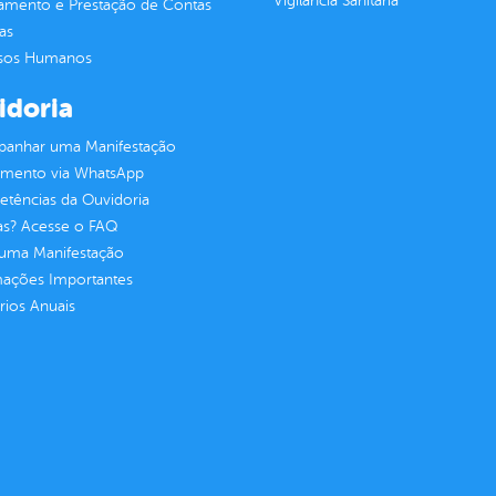
Vigilância Sanitária
jamento e Prestação de Contas
as
sos Humanos
idoria
anhar uma Manifestação
imento via WhatsApp
tências da Ouvidoria
as? Acesse o FAQ
 uma Manifestação
mações Importantes
rios Anuais