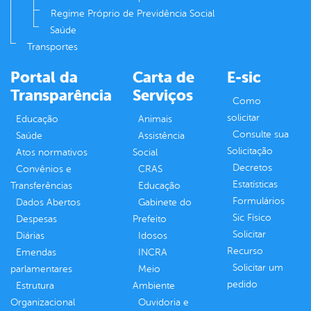
Regime Próprio de Previdência Social
Saúde
Transportes
Portal da
Carta de
E-sic
Transparência
Serviços
Como
solicitar
Educação
Animais
Consulte sua
Saúde
Assistência
Solicitação
Atos normativos
Social
Decretos
Convênios e
CRAS
Estatísticas
Transferências
Educação
Formulários
Dados Abertos
Gabinete do
Sic Físico
Despesas
Prefeito
Solicitar
Diárias
Idosos
Recurso
Emendas
INCRA
Solicitar um
parlamentares
Meio
pedido
Estrutura
Ambiente
Organizacional
Ouvidoria e