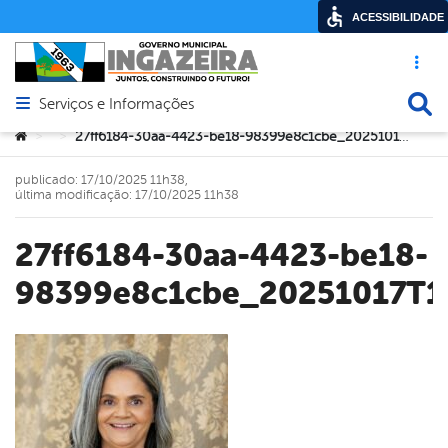
ACESSIBILIDADE
Acesso ráp
Busca
Serviços e Informações
Abrir menu principal de navegação
Você está aqui:
27ff6184-30aa-4423-be18-98399e8c1cbe_20251017T142344
>
>
publicado: 17/10/2025 11h38,
última modificação: 17/10/2025 11h38
27ff6184-30aa-4423-be18-
98399e8c1cbe_20251017T1
book