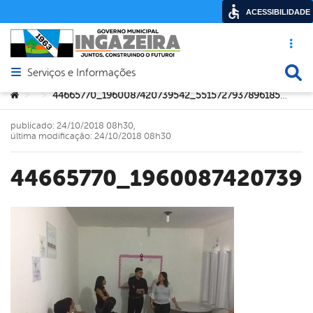
ACESSIBILIDADE
Acesso ráp
Busca
Serviços e Informações
Abrir menu principal de navegação
Você está aqui:
44665770_1960087420739542_5515727937896185856_n
>
>
publicado: 24/10/2018 08h30,
última modificação: 24/10/2018 08h30
44665770_1960087420739
book
er