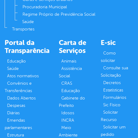
Procuradoria Municipal
Regime Próprio de Previdência Social
Saúde
Transportes
Portal da
Carta de
E-sic
Transparência
Serviços
Como
solicitar
Educação
Animais
Consulte sua
Saúde
Assistência
Solicitação
Atos normativos
Social
Decretos
Convênios e
CRAS
Estatísticas
Transferências
Educação
Formulários
Dados Abertos
Gabinete do
Sic Físico
Despesas
Prefeito
Solicitar
Diárias
Idosos
Recurso
Emendas
INCRA
Solicitar um
parlamentares
Meio
pedido
Estrutura
Ambiente