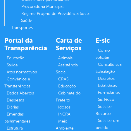
Procuradoria Municipal
Regime Próprio de Previdência Social
Saúde
Transportes
Portal da
Carta de
E-sic
Transparência
Serviços
Como
solicitar
Educação
Animais
Consulte sua
Saúde
Assistência
Solicitação
Atos normativos
Social
Decretos
Convênios e
CRAS
Estatísticas
Transferências
Educação
Formulários
Dados Abertos
Gabinete do
Sic Físico
Despesas
Prefeito
Solicitar
Diárias
Idosos
Recurso
Emendas
INCRA
Solicitar um
parlamentares
Meio
pedido
Estrutura
Ambiente