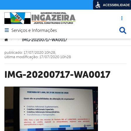
ACESSIBILIDADE
Acesso ráp
Busca
Serviços e Informações
Abrir menu principal de navegação
Você está aqui:
IMG-20200717-WA0017
>
>
publicado: 17/07/2020 10h28,
última modificação: 17/07/2020 10h28
IMG-20200717-WA0017
book
er