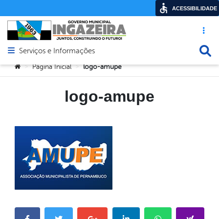
ACESSIBILIDADE
Acesso ráp
Busca
Serviços e Informações
Abrir menu principal de navegação
Você está aqui:
Página Inicial
logo-amupe
>
>
logo-amupe