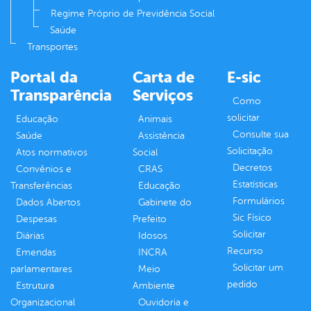
Regime Próprio de Previdência Social
Saúde
Transportes
Portal da
Carta de
E-sic
Transparência
Serviços
Como
solicitar
Educação
Animais
Consulte sua
Saúde
Assistência
Solicitação
Atos normativos
Social
Decretos
Convênios e
CRAS
Estatísticas
Transferências
Educação
Formulários
Dados Abertos
Gabinete do
Sic Físico
Despesas
Prefeito
Solicitar
Diárias
Idosos
Recurso
Emendas
INCRA
Solicitar um
parlamentares
Meio
pedido
Estrutura
Ambiente
Organizacional
Ouvidoria e