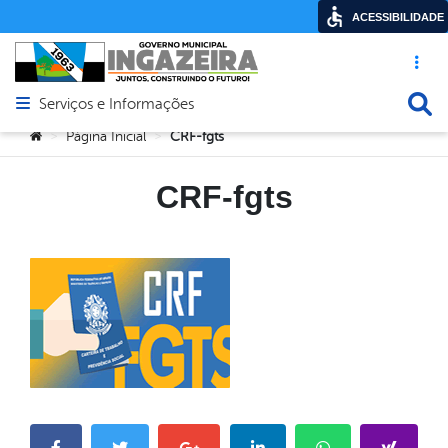
ACESSIBILIDADE
Acesso ráp
Busca
Serviços e Informações
Abrir menu principal de navegação
Você está aqui:
Página Inicial
CRF-fgts
>
>
CRF-fgts