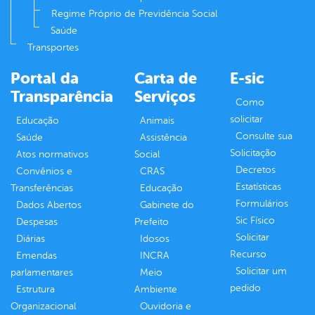
Regime Próprio de Previdência Social
Saúde
Transportes
Portal da
Carta de
E-sic
Transparência
Serviços
Como
solicitar
Educação
Animais
Consulte sua
Saúde
Assistência
Solicitação
Atos normativos
Social
Decretos
Convênios e
CRAS
Estatísticas
Transferências
Educação
Formulários
Dados Abertos
Gabinete do
Sic Físico
Despesas
Prefeito
Solicitar
Diárias
Idosos
Recurso
Emendas
INCRA
Solicitar um
parlamentares
Meio
pedido
Estrutura
Ambiente
Organizacional
Ouvidoria e