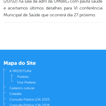
(20/02) na sala da adm da UMBBG com pauta saúde
book
e acertamos últimos detalhes para VI conferência
Municipal de Saúde que ocorrerá dia 27 próximo.
er
din
Mapa do Site
A PREFEITURA
Prefeito
Vice Prefeito
Cadastro cultural
Cidadão
Consulta Pública LOA 2025
Consulta Pública LOA 2026