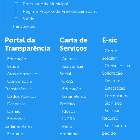
Procuradoria Municipal
Regime Próprio de Previdência Social
Saúde
Transportes
Portal da
Carta de
E-sic
Transparência
Serviços
Como
solicitar
Educação
Animais
Consulte sua
Saúde
Assistência
Solicitação
Atos normativos
Social
Decretos
Convênios e
CRAS
Estatísticas
Transferências
Educação
Formulários
Dados Abertos
Gabinete do
Sic Físico
Despesas
Prefeito
Solicitar
Diárias
Idosos
Recurso
Emendas
INCRA
Solicitar um
parlamentares
Meio
pedido
Estrutura
Ambiente