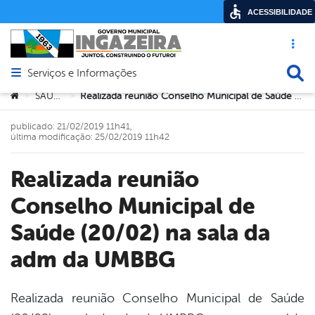
ACESSIBILIDADE
Acesso ráp
Busca
Serviços e Informações
Abrir menu principal de navegação
Você está aqui:
SAÚDE
Realizada reunião Conselho Municipal de Saúde (20/02) na sala da adm da UMBBG
>
>
publicado: 21/02/2019 11h41,
última modificação: 25/02/2019 11h42
Realizada reunião
Conselho Municipal de
Saúde (20/02) na sala da
adm da UMBBG
Realizada reunião Conselho Municipal de Saúde