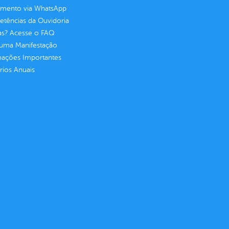
imento via WhatsApp
tências da Ouvidoria
as? Acesse o FAQ
 uma Manifestação
mações Importantes
rios Anuais