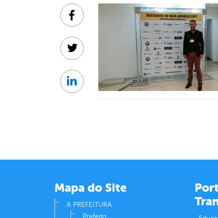
Facebook
Twitter
Linkedin
Mapa do Site
Port
Tra
A PREFEITURA
Prefeito