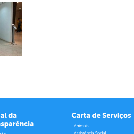
al da
Carta de Serviços
nsparência
Animais
Assistência Social