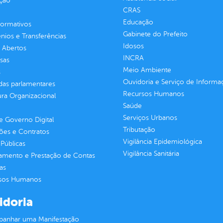
ção
CRAS
Educação
normativos
Gabinete do Prefeito
ios e Transferências
Idosos
 Abertos
INCRA
sas
Meio Ambiente
s
Ouvidoria e Serviço de Informa
as parlamentares
Recursos Humanos
ura Organizacional
Saúde
Serviços Urbanos
 Governo Digital
Tributação
ções e Contratos
Vigilância Epidemiológica
Públicas
Vigilância Sanitária
jamento e Prestação de Contas
as
sos Humanos
idoria
anhar uma Manifestação