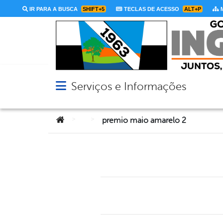
IR PARA A BUSCA
SHIFT+5
TECLAS DE ACESSO
ALT+P
M
Serviços e Informações
Abrir menu principal de navegação
Você está aqui:
>
>
premio maio amarelo 2