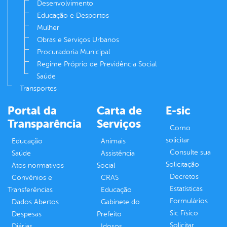
Desenvolvimento
Educação e Desportos
Mulher
Obras e Serviços Urbanos
Procuradoria Municipal
Regime Próprio de Previdência Social
Saúde
Transportes
Portal da
Carta de
E-sic
Transparência
Serviços
Como
solicitar
Educação
Animais
Consulte sua
Saúde
Assistência
Solicitação
Atos normativos
Social
Decretos
Convênios e
CRAS
Estatísticas
Transferências
Educação
Formulários
Dados Abertos
Gabinete do
Sic Físico
Despesas
Prefeito
Solicitar
Diárias
Idosos