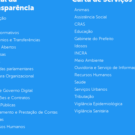
nsparência
Animais
Assistência Social
ção
CRAS
Educação
normativos
Gabinete do Prefeito
ios e Transferências
Idosos
 Abertos
INCRA
sas
Meio Ambiente
s
Ouvidoria e Serviço de Informa
as parlamentares
Recursos Humanos
ura Organizacional
Saúde
Serviços Urbanos
 Governo Digital
Tributação
ções e Contratos
Vigilância Epidemiológica
Públicas
Vigilância Sanitária
jamento e Prestação de Contas
as
sos Humanos