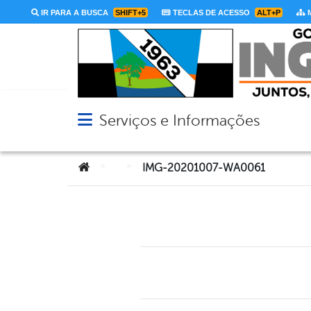
IR PARA A BUSCA
SHIFT+5
TECLAS DE ACESSO
ALT+P
M
Serviços e Informações
Abrir menu principal de navegação
Você está aqui:
>
>
IMG-20201007-WA0061