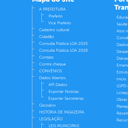
Tra
A PREFEITURA
Prefeito
Educa
Vice Prefeito
Saúde
Cadastro cultural
Atos 
Cidadão
Convên
Consulta Pública LOA 2025
Dados
Consulta Pública LOA 2026
Despe
Contato
Diária
Contra cheque
Emend
CONVÊNIOS
Estrut
Dados Abertos
Inicio
API Dados
LGPD e
Exportar Notícias
Licita
Exportar Secretarias
Obras 
Glossário
Plane
HISTÓRIA DE INGAZEIRA
Receit
LEGISLAÇÃO
Recur
LEIS MUNICIPAIS