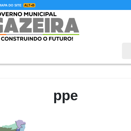
APA DO SITE
ALT+B
Bus
ppe