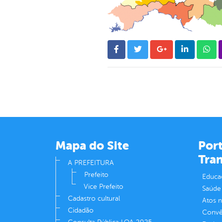
Mapa do Site
Port
Tra
A PREFEITURA
Prefeito
Educa
Vice Prefeito
Saúde
Cadastro cultural
Atos 
Cidadão
Convên