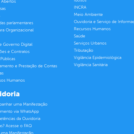
Idosos
 Abertos
INCRA
sas
Meio Ambiente
s
Ouvidoria e Serviço de Informa
as parlamentares
Recursos Humanos
ura Organizacional
Saúde
Serviços Urbanos
 Governo Digital
Tributação
ções e Contratos
Vigilância Epidemiológica
Públicas
Vigilância Sanitária
jamento e Prestação de Contas
as
sos Humanos
idoria
anhar uma Manifestação
imento via WhatsApp
tências da Ouvidoria
as? Acesse o FAQ
 uma Manifestação