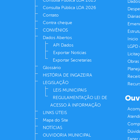
Consulta Pública LOA 2025
Dados
Consulta Pública LOA 2026
Despe
Contato
Diária
Contra cheque
Emend
CONVÊNIOS
Estrut
Dados Abertos
Inicio
API Dados
LGPD e
Exportar Notícias
Licita
Exportar Secretarias
Obras 
Glossário
Plane
HISTÓRIA DE INGAZEIRA
Receit
LEGISLAÇÃO
Recur
LEIS MUNICIPAIS
Ouv
REGULAMENTAÇÃO LEI DE
ACESSO À INFORMAÇÃO
Acomp
LINKS ÚTEIS
Atend
Mapa do Site
Compe
NOTÍCIAS
Dúvid
OUVIDORIA MUNICIPAL
Fazer