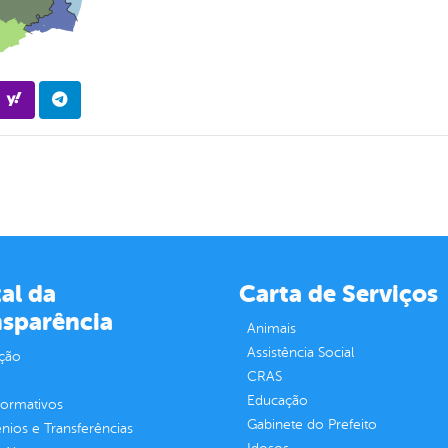
al da
Carta de Serviços
nsparência
Animais
Assistência Social
ção
CRAS
Educação
normativos
Gabinete do Prefeito
ios e Transferências