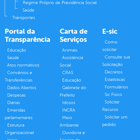
Regime Próprio de Previdência Social
Saúde
Transportes
Portal da
Carta de
E-sic
Transparência
Serviços
Como
solicitar
Educação
Animais
Consulte sua
Saúde
Assistência
Solicitação
Atos normativos
Social
Decretos
Convênios e
CRAS
Estatísticas
Transferências
Educação
Formulários
Dados Abertos
Gabinete do
Sic Físico
Despesas
Prefeito
Solicitar
Diárias
Idosos
Recurso
Emendas
INCRA
Solicitar um
parlamentares
Meio
pedido
Estrutura
Ambiente
Organizacional
Ouvidoria e