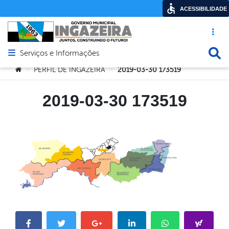
ACESSIBILIDADE
Acesso ráp
Busca
Serviços e Informações
Abrir menu principal de navegação
Você está aqui:
PERFIL DE INGAZEIRA
2019-03-30 173519
>
>
2019-03-30 173519