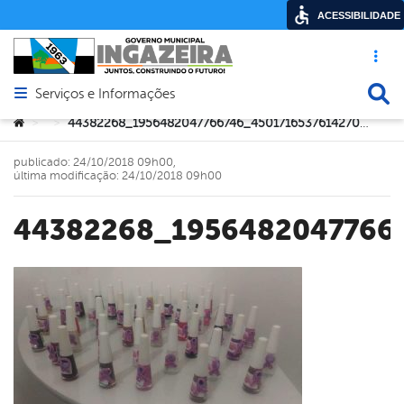
ACESSIBILIDADE
Acesso ráp
Busca
Serviços e Informações
Abrir menu principal de navegação
Você está aqui:
44382268_1956482047766746_4501716537614270464_n
>
>
publicado: 24/10/2018 09h00,
última modificação: 24/10/2018 09h00
44382268_1956482047766
book
er