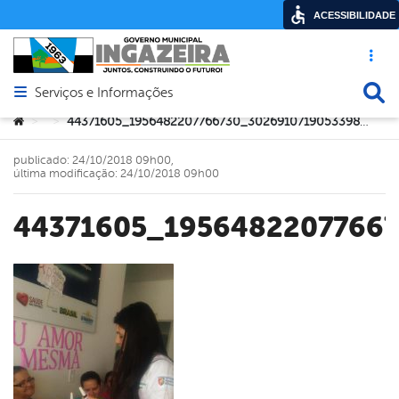
ACESSIBILIDADE
Acesso ráp
Busca
Serviços e Informações
Abrir menu principal de navegação
Você está aqui:
44371605_1956482207766730_3026910719053398016_n
>
>
publicado: 24/10/2018 09h00,
última modificação: 24/10/2018 09h00
44371605_1956482207766
book
er