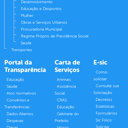
Desenvolvimento
Educação e Desportos
Mulher
Obras e Serviços Urbanos
Procuradoria Municipal
Regime Próprio de Previdência Social
Saúde
Transportes
Portal da
Carta de
E-sic
Transparência
Serviços
Como
solicitar
Educação
Animais
Consulte sua
Saúde
Assistência
Solicitação
Atos normativos
Social
Decretos
Convênios e
CRAS
Estatísticas
Transferências
Educação
Formulários
Dados Abertos
Gabinete do
Sic Físico
Despesas
Prefeito
Solicitar
Diárias
Idosos