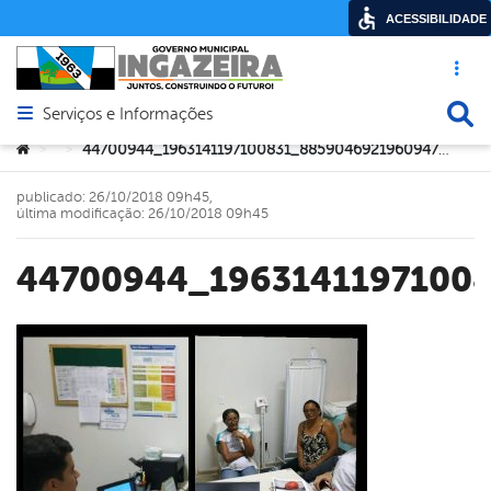
ACESSIBILIDADE
Acesso ráp
Busca
Serviços e Informações
Abrir menu principal de navegação
Você está aqui:
44700944_1963141197100831_8859046921960947712_n
>
>
publicado: 26/10/2018 09h45,
última modificação: 26/10/2018 09h45
44700944_1963141197100
book
er