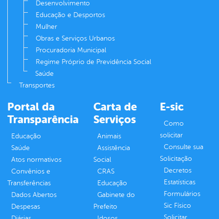
Desenvolvimento
Educação e Desportos
Mulher
Obras e Serviços Urbanos
Procuradoria Municipal
Regime Próprio de Previdência Social
Saúde
Transportes
Portal da
Carta de
E-sic
Transparência
Serviços
Como
solicitar
Educação
Animais
Consulte sua
Saúde
Assistência
Solicitação
Atos normativos
Social
Decretos
Convênios e
CRAS
Estatísticas
Transferências
Educação
Formulários
Dados Abertos
Gabinete do
Sic Físico
Despesas
Prefeito
Solicitar
Diárias
Idosos