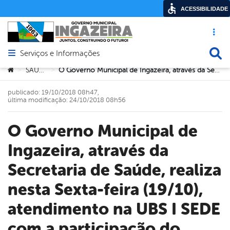
ACESSIBILIDADE
Acesso ráp
Busca
Serviços e Informações
Abrir menu principal de navegação
Você está aqui:
SAÚDE
O Governo Municipal de Ingazeira, através da Secretaria de Saúde, realiza nesta Sexta-feira (19/10), atendimento na UBS I SEDE com a participação do NASF. Alusivo ao Outubro Rosa
>
>
publicado: 19/10/2018 08h47,
última modificação: 24/10/2018 08h56
O Governo Municipal de
Ingazeira, através da
Secretaria de Saúde, realiza
nesta Sexta-feira (19/10),
atendimento na UBS I SEDE
com a participação do