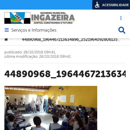
ACESSIBILIDADE
Acesso ráp
Busca
Serviços e Informações
Abrir menu principal de navegação
Você está aqui:
44890968_1964467213634896_2521964092806135808_n
>
>
publicado: 26/10/2018 09h41,
última modificação: 26/10/2018 09h41
44890968_196446721363
book
er