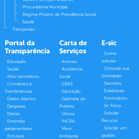
Procuradoria Municipal
Regime Próprio de Previdência Social
Saúde
Transportes
Portal da
Carta de
E-sic
Transparência
Serviços
Como
solicitar
Educação
Animais
Consulte sua
Saúde
Assistência
Solicitação
Atos normativos
Social
Decretos
Convênios e
CRAS
Estatísticas
Transferências
Educação
Formulários
Dados Abertos
Gabinete do
Sic Físico
Despesas
Prefeito
Solicitar
Diárias
Idosos
Recurso
Emendas
INCRA
Solicitar um
parlamentares
Meio
pedido
Estrutura
Ambiente