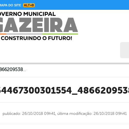
APA DO SITE
ALT+B
Bus
44839976_1964467300301554_4866209538484731904_n
64467300301554_48662095
publicado: 26/10/2018 09h41,
última modificação: 26/10/2018 09h41