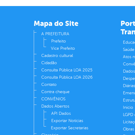
Mapa do Site
Port
Tra
A PREFEITURA
Prefeito
Educa
Vice Prefeito
Saúde
Cadastro cultural
Atos 
Cidadão
Convên
Consulta Pública LOA 2025
Dados
Consulta Pública LOA 2026
Despe
Contato
Diária
Contra cheque
Emend
CONVÊNIOS
Estrut
Dados Abertos
Inicio
API Dados
LGPD e
Exportar Notícias
Licita
Exportar Secretarias
Obras 