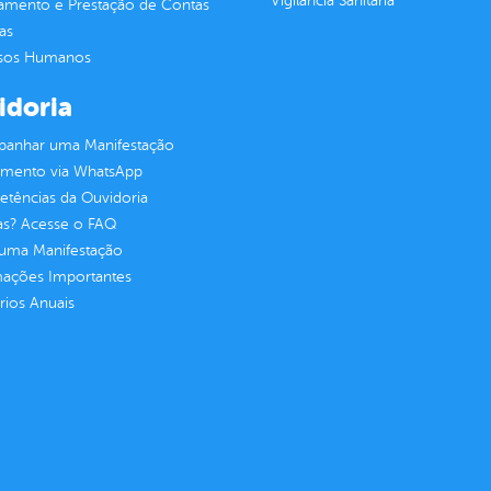
Vigilância Sanitária
jamento e Prestação de Contas
as
sos Humanos
idoria
anhar uma Manifestação
imento via WhatsApp
tências da Ouvidoria
as? Acesse o FAQ
 uma Manifestação
mações Importantes
rios Anuais