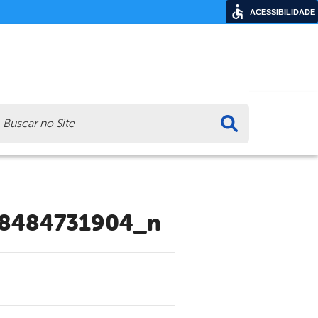
ACESSIBILIDADE
ca
38484731904_n