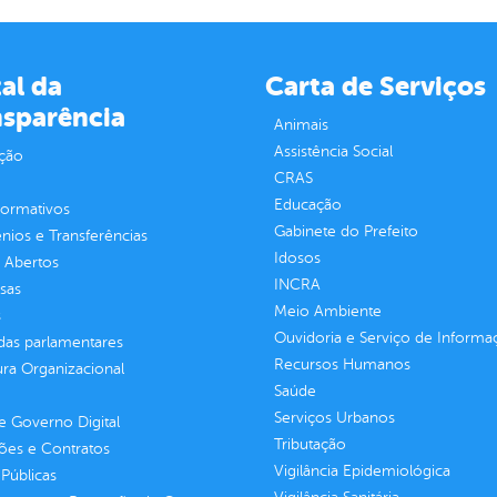
al da
Carta de Serviços
nsparência
Animais
Assistência Social
ção
CRAS
Educação
normativos
Gabinete do Prefeito
ios e Transferências
Idosos
 Abertos
INCRA
sas
Meio Ambiente
s
Ouvidoria e Serviço de Informa
as parlamentares
Recursos Humanos
ura Organizacional
Saúde
Serviços Urbanos
 Governo Digital
Tributação
ções e Contratos
Vigilância Epidemiológica
Públicas