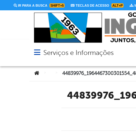
IR PARA A BUSCA
SHIFT+5
TECLAS DE ACESSO
ALT+P
M
Serviços e Informações
Abrir menu principal de navegação
Você está aqui:
>
>
44839976_19