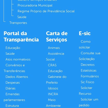
Procuradoria Municipal
Regime Próprio de Previdência Social
Saúde
Transportes
Portal da
Carta de
E-sic
Transparência
Serviços
Como
solicitar
Educação
Animais
Consulte sua
Saúde
Assistência
Solicitação
Atos normativos
Social
Decretos
Convênios e
CRAS
Estatísticas
Transferências
Educação
Formulários
Dados Abertos
Gabinete do
Sic Físico
Despesas
Prefeito
Solicitar
Diárias
Idosos
Recurso
Emendas
INCRA
Solicitar um
parlamentares
Meio
pedido
Estrutura
Ambiente