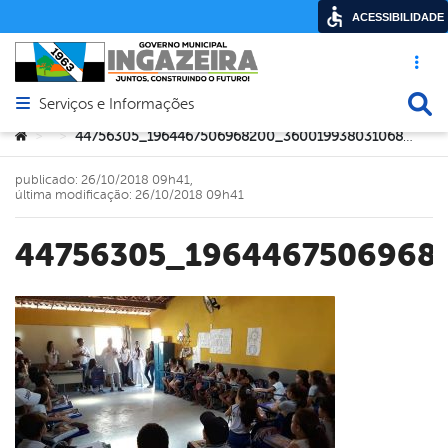
ACESSIBILIDADE
Acesso ráp
Busca
Serviços e Informações
Abrir menu principal de navegação
Você está aqui:
44756305_1964467506968200_3600199380310687744_n
>
>
publicado: 26/10/2018 09h41,
última modificação: 26/10/2018 09h41
44756305_1964467506968
book
er