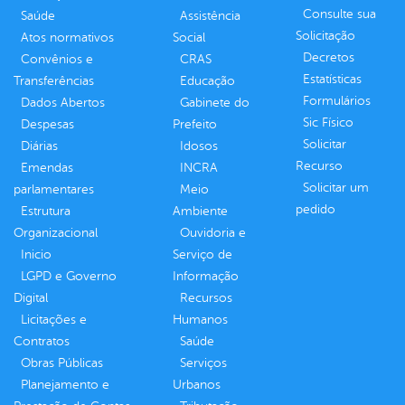
Consulte sua
Saúde
Assistência
Solicitação
Atos normativos
Social
Decretos
Convênios e
CRAS
Estatísticas
Transferências
Educação
Formulários
Dados Abertos
Gabinete do
Sic Físico
Despesas
Prefeito
Solicitar
Diárias
Idosos
Recurso
Emendas
INCRA
Solicitar um
parlamentares
Meio
pedido
Estrutura
Ambiente
Organizacional
Ouvidoria e
Inicio
Serviço de
LGPD e Governo
Informação
Digital
Recursos
Licitações e
Humanos
Contratos
Saúde
Obras Públicas
Serviços
Planejamento e
Urbanos