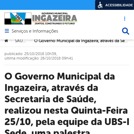
ACESSIBILIDADE
Acesso ráp
Busca
Serviços e Informações
Abrir menu principal de navegação
Você está aqui:
SAÚDE
O Governo Municipal da Ingazeira, através da Secretaria de Saúde, realizou nesta Quinta-Feira 25/10, pela equipe da UBS-I Sede, uma palestra explicativa, sobre a “Escovação Bucal Correta “
>
>
publicado: 25/10/2018 10h39,
última modificação: 26/10/2018 09h41
O Governo Municipal da
Ingazeira, através da
Secretaria de Saúde,
realizou nesta Quinta-Feira
25/10, pela equipe da UBS-I
Sede, uma palestra